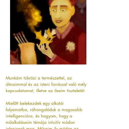
Munkám tükrözi a természettel, az
álmaimmal és az isteni forrással való mély
kapcsolatomat, illetve az őseim tiszteletét.
Mielőtt belekezdek egy alkotói
folyamatba, ráhangolódok a magasabb
intelligenciára, és hagyom, hogy a
műalkotásaim témája intuitív módon
jelenjenek meg. Műveim ily módo
n az