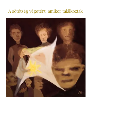
A sötétség végetért, amikor találkoztak
A szeánszot megzavarták